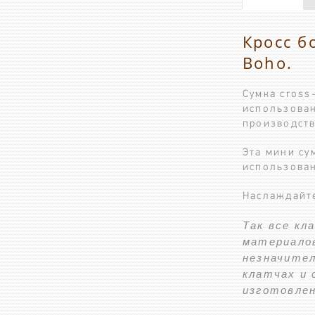
Кросс б
Boho.
Сумка cross
использован
производств
Эта мини су
использова
Наслаждайт
Так все кл
материалов
незначите
клатчах и 
изготовлен