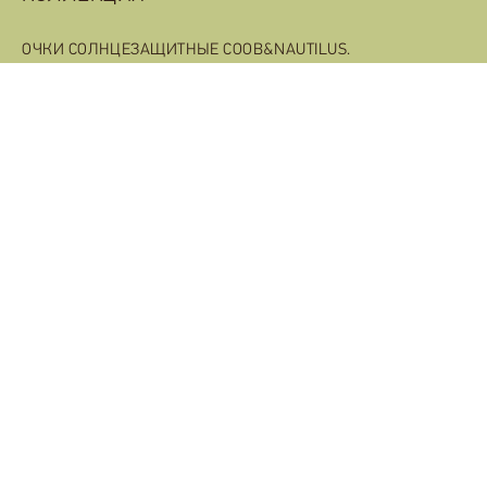
ОЧКИ СОЛНЦЕЗАЩИТНЫЕ COOB&NAUTILUS.
ОПРАВЫ COOB&NAUTILUS.
КОЛЛЕКЦИЯ "GEOMETRIKA"
КОЛЛЕКЦИЯ "PRIMA"
КОЛЛЕКЦИЯ "EPOLETTE"
ЭКСКЛЮЗИВНЫЕ СУМКИ И КЛАТЧИ BAISAROV
КЛАТЧИ COOB&NAUTILUS.
СУМКИ COOB&NAUTILUS.
ПОРТФЕЛИ ИЗ КОЖИ И ДЕРЕВА C&N
ГОРОДСКИЕ КОЖАНЫЕ РЮКЗАКИ BAISAROV
ДОГОВОР ПУБЛИЧНОЙ ОФЕР