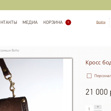
ОНТАКТЫ
МЕДИА
КОРЗИНА
Войти
0
й замши Boho
Кросс бо
Персона
21 000 