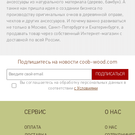
аксессуары из натурального материала (дерево, бамбук). А
также как пришла идея о создании бизнеса по
производству оригинальных очков в деревянной оправе,
чехлов и других аксессуаров. И почему важно развиваться
не только в Москве, Санкт-Петербурге и Екатеринбурге, а
продавать товар через собственный Интернет-магазин с
доставкой по всей России.
Подпишитесь на новости coob-wood.com
ПОДПИСАТЬСЯ
Вы соглашаетесь на обработку персональных данных в
соответствии
с Условиями
СЕРВИС
О НАС
ОПЛАТА
О НАС