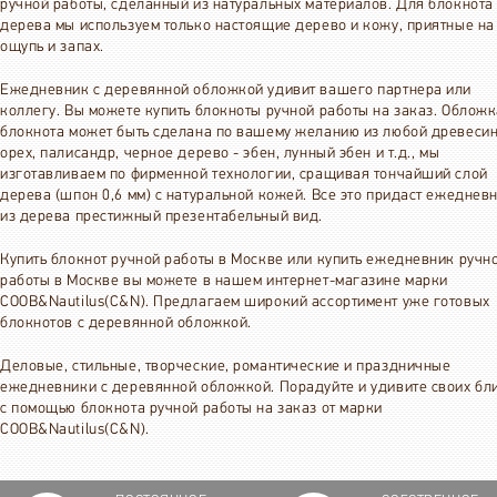
ручной работы, сделанный из натуральных материалов. Для блокнота
дерева мы используем только настоящие дерево и кожу, приятные на
ощупь и запах.
Ежедневник с деревянной обложкой удивит вашего партнера или
коллегу. Вы можете купить блокноты ручной работы на заказ. Облож
блокнота может быть сделана по вашему желанию из любой древесин
орех, палисандр, черное дерево - эбен, лунный эбен и т.д., мы
изготавливаем по фирменной технологии, сращивая тончайший слой
дерева (шпон 0,6 мм) с натуральной кожей. Все это придаст ежеднев
из дерева престижный презентабельный вид.
Купить блокнот ручной работы в Москве или купить ежедневник ручн
работы в Москве вы можете в нашем интернет-магазине марки
COOB&Nautilus(C&N). Предлагаем широкий ассортимент уже готовых
блокнотов с деревянной обложкой.
Деловые, стильные, творческие, романтические и праздничные
ежедневники с деревянной обложкой. Порадуйте и удивите своих бл
с помощью блокнота ручной работы на заказ от марки
COOB&Nautilus(C&N).