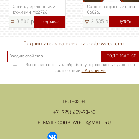
Очки с деревянными
Солнцезащитные очки
дужками Mz2726
C6026.
3 500 р.
2 535 р.
Купить
Под заказ
3 185
р.
Подпишитесь на новости coob-wood.com
ПОДПИСАТЬСЯ
Вы соглашаетесь на обработку персональных данных в
соответствии
с Условиями
ТЕЛЕФОН:
+7 (929) 609-90-60
E-MAIL: COOB-WOOD@MAIL.RU