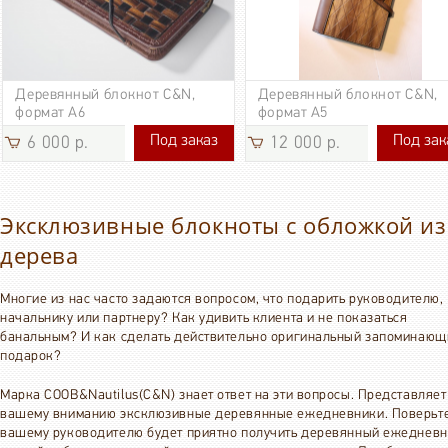
Деревянный блокнот C&N,
Деревянный блокнот C&N,
формат А6
формат А5
Под заказ
Под зак
6 000 р.
12 000 р.
6 000 р.
12 000 р.
Эксклюзивные блокноты с обложкой из
дерева
Многие из нас часто задаются вопросом, что подарить руководителю,
начальнику или партнеру? Как удивить клиента и не показаться
банальным? И как сделать действительно оригинальный запоминающ
подарок?
Марка COOB&Nautilus(C&N) знает ответ на эти вопросы. Представляет
вашему вниманию эксклюзивные деревянные ежедневники. Поверьте
вашему руководителю будет приятно получить деревянный ежеднев