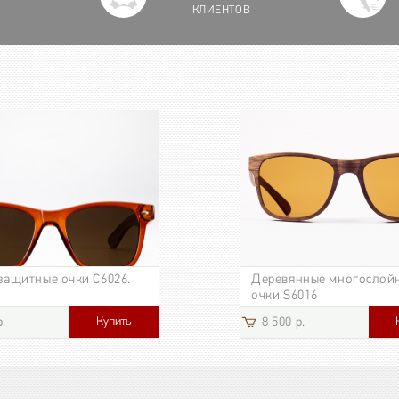
КЛИЕНТОВ
защитные очки C6026.
Деревянные многослой
очки S6016
Купить
р.
8 500 р.
3 185 р.