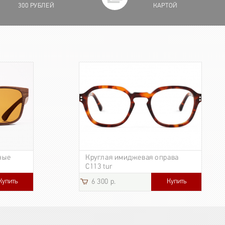
300 РУБЛЕЙ
КАРТОЙ
ные
Круглая имиджевая оправа
C113 tur
Купить
Купить
6 300 р.