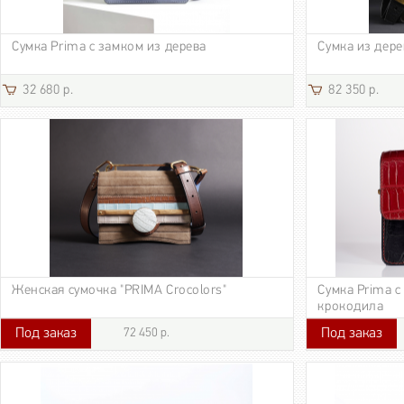
Сумка Prima с замком из дерева
Сумка из дере
32 680 р.
82 350 р.
Женская сумочка "PRIMA Crocolors"
Сумка Prima с
крокодила
Под заказ
Под заказ
72 450 р.
72 450 р.
155 000 р.