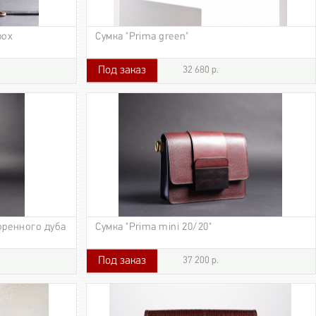
box
Сумка "Prima green"
Под заказ
32 680 р.
32 680 р.
оренного дуба
Сумка "Prima mini 20/20"
Под заказ
37 200 р.
37 200 р.