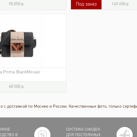
Под заказ
90 050 р.
145 450 р.
145 450 р.
а Prima BlackMosaic
68 500 р.
го с доставкой по Москве и России. Качественные фото, только серти
ЕННОЕ
СИСТЕМА СКИДОК
ОДСТВО В
ДЛЯ ПОСТОЯННЫХ