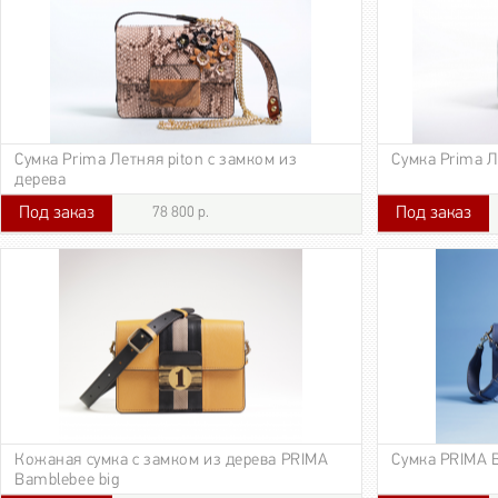
Сумка Prima Летняя piton с замком из
Сумка Prima Л
дерева
Под заказ
Под заказ
78 800 р.
78 800 р.
35 780 р.
Кожаная сумка с замком из дерева PRIMA
Сумка PRIMA B
Bamblebee big