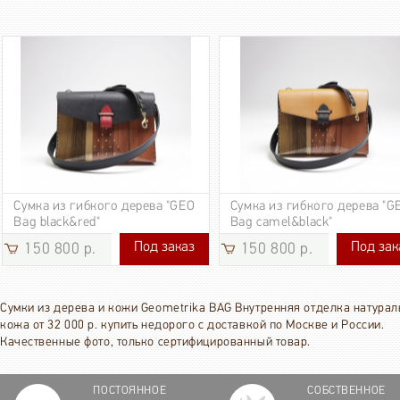
Сумка из гибкого дерева "GEO
Сумка из гибкого дерева "G
Bag black&red"
Bag camel&black"
Под заказ
Под зак
150 800 р.
150 800 р.
150 800 р.
150 800 р
Сумки из дерева и кожи Geometrika BAG Внутренняя отделка натурал
кожа от 32 000 р. купить недорого с доставкой по Москве и России.
Качественные фото, только сертифицированный товар.
ПОСТОЯННОЕ
СОБСТВЕННОЕ