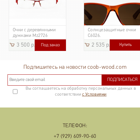
Очки с деревянными
Солнцезащитные очки
дужками Mz2726
C6026.
3 500 р.
2 535 р.
Купить
Под заказ
3 185
р.
Подпишитесь на новости coob-wood.com
ПОДПИСАТЬСЯ
Вы соглашаетесь на обработку персональных данных в
соответствии
с Условиями
ТЕЛЕФОН:
+7 (929) 609-90-60