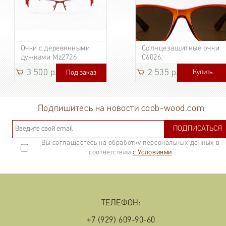
Очки с деревянными
Солнцезащитные очки
дужками Mz2726
C6026.
3 500 р.
2 535 р.
Купить
Под заказ
3 185
р.
Подпишитесь на новости coob-wood.com
ПОДПИСАТЬСЯ
Вы соглашаетесь на обработку персональных данных в
соответствии
с Условиями
ТЕЛЕФОН:
+7 (929) 609-90-60