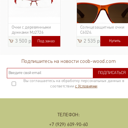
Очки с деревянными
Солнцезащитные очки
дужками Mz2726
C6026.
3 500 р.
2 535 р.
Купить
Под заказ
3 185
р.
Подпишитесь на новости coob-wood.com
ПОДПИСАТЬСЯ
Вы соглашаетесь на обработку персональных данных в
соответствии
с Условиями
ТЕЛЕФОН:
+7 (929) 609-90-60