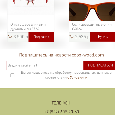
Очки с деревянными
Солнцезащитные очки
дужками Mz2726
C6026.
3 500 р.
2 535 р.
Купить
Под заказ
3 185
р.
Подпишитесь на новости coob-wood.com
ПОДПИСАТЬСЯ
Вы соглашаетесь на обработку персональных данных в
соответствии
с Условиями
ТЕЛЕФОН:
+7 (929) 609-90-60