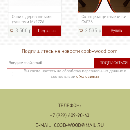
Очки с деревянными
Солнцезащитные очки
дужками Mz2726
C6026.
3 500 р.
2 535 р.
Купить
Под заказ
3 185
р.
Подпишитесь на новости coob-wood.com
ПОДПИСАТЬСЯ
Вы соглашаетесь на обработку персональных данных в
соответствии
с Условиями
ТЕЛЕФОН:
+7 (929) 609-90-60
E-MAIL: COOB-WOOD@MAIL.RU