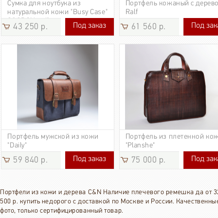
Сумка для ноутбука из
Портфель кожаный с дерев
натуральной кожи "Busy Case"
Ralf
COOB&Nautilus.
Под заказ
Под зак
43 250 р.
61 560 р.
43 250 р.
61 560 р.
Портфель мужской из кожи
Портфель из плетенной ко
"Daily"
"Planshe"
Под заказ
Под зак
59 840 р.
75 000 р.
59 840 р.
75 000 р.
Портфели из кожи и дерева C&N Наличие плечевого ремешка да от 3
500 р. купить недорого с доставкой по Москве и России. Качественны
фото, только сертифицированный товар.