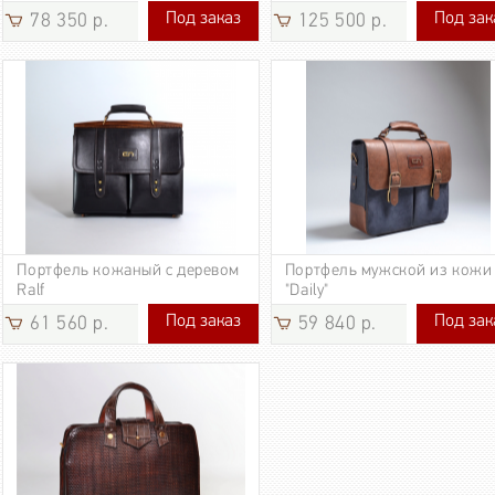
Под заказ
Под зак
78 350 р.
125 500 р.
78 350 р.
125 500 р
Портфель кожаный с деревом
Портфель мужской из кожи
Ralf
"Daily"
Под заказ
Под зак
61 560 р.
59 840 р.
61 560 р.
59 840 р.