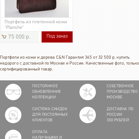
Портфель из плетенной кожи
"Planshe"
Под заказ
75 000 р.
75 000 р.
Портфели из кожи и дерева C&N Гарантия 365 от 32 500 р. купить
недорого с доставкой по Москве и России. Качественные фото, тольк
сертифицированный товар.
ПОСТОЯННОЕ
СОБСТВЕННОЕ
ОБНОВЛЕННИЕ
ПРОИЗВОДСТВО
КОЛЛЕКЦИИ
МОСКВЕ
СИСТЕМА СКИДОК
ДОСТАВКА ПО
ДЛЯ ПОСТОЯННЫХ
РОССИИ
КЛИЕНТОВ
300 РУБЛЕЙ
ОПЛАТА
НАЛИЧНЫМИ И