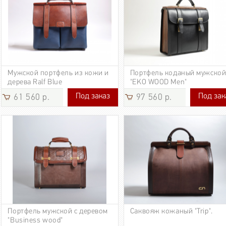
Мужской портфель из кожи и
Портфель коданый мужско
дерева Ralf Blue
"EKO WOOD Men"
Под заказ
Под зак
61 560 р.
97 560 р.
61 560 р.
97 560 р.
Портфель мужской с деревом
Саквояж кожаный "Trip".
"Business wood"