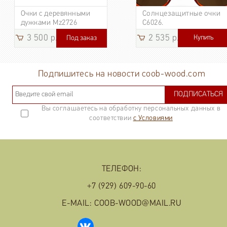
Очки с деревянными
Солнцезащитные очки
дужками Mz2726
C6026.
3 500 р.
2 535 р.
Купить
Под заказ
3 185
р.
Подпишитесь на новости coob-wood.com
ПОДПИСАТЬСЯ
Вы соглашаетесь на обработку персональных данных в
соответствии
с Условиями
ТЕЛЕФОН:
+7 (929) 609-90-60
E-MAIL: COOB-WOOD@MAIL.RU