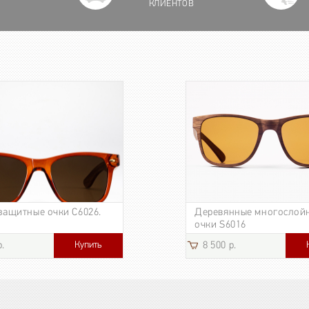
КЛИЕНТОВ
защитные очки C6026.
Деревянные многослой
очки S6016
Купить
р.
8 500 р.
3 185 р.