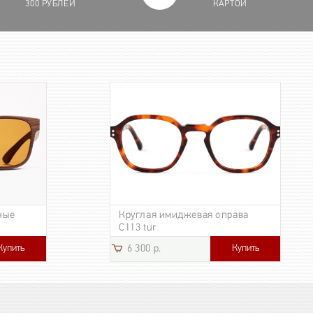
300 РУБЛЕЙ
КАРТОЙ
ные
Круглая имиджевая оправа
C113 tur
Купить
Купить
6 300 р.