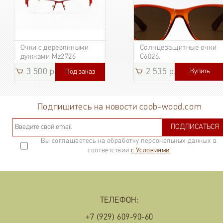
Очки с деревянными
Солнцезащитные очки
дужками Mz2726
C6026.
3 500 р.
2 535 р.
Купить
Под заказ
3 185
р.
Подпишитесь на новости coob-wood.com
ПОДПИСАТЬСЯ
Вы соглашаетесь на обработку персональных данных в
соответствии
с Условиями
ТЕЛЕФОН:
+7 (929) 609-90-60