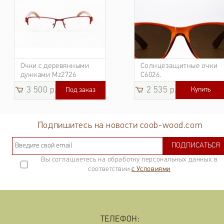
Очки с деревянными
Солнцезащитные очки
дужками Mz2726
C6026.
3 500 р.
2 535 р.
Купить
Под заказ
3 185
р.
Подпишитесь на новости coob-wood.com
ПОДПИСАТЬСЯ
Вы соглашаетесь на обработку персональных данных в
соответствии
с Условиями
ТЕЛЕФОН: