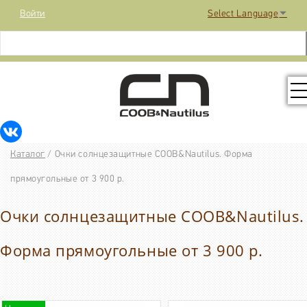
Войти
Select Language
▼
КОЛЛЕКЦИЯ
Каталог
/
Очки солнцезащитные COOB&Nautilus. Форма
РАСПРОДАЖА
прямоугольные от 3 900 р.
Очки солнцезащитные COOB&Nautilus.
КОНТАКТЫ
Форма прямоугольные от 3 900 р.
МЕДИА