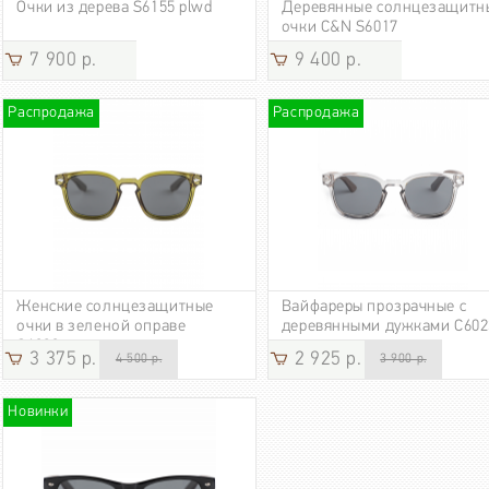
Очки из дерева S6155 plwd
Деревянные солнцезащитн
очки C&N S6017
7 900 р.
9 400 р.
Распродажа
Распродажа
Женские солнцезащитные
Вайфареры прозрачные с
очки в зеленой оправе
деревянными дужками C602
C6023grn
3 375 р.
2 925 р.
4 500 р.
3 900 р.
Новинки