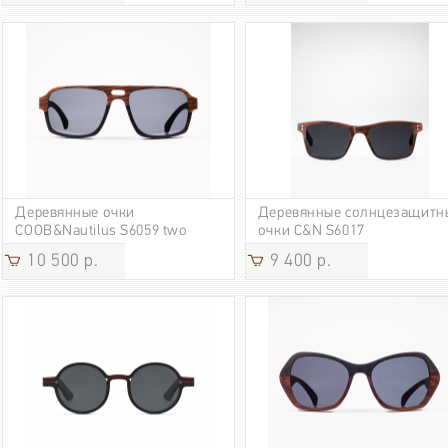
Деревянные очки
Деревянные солнцезащитн
COOB&Nautilus S6059 two
очки C&N S6017
tones.
10 500 р.
9 400 р.