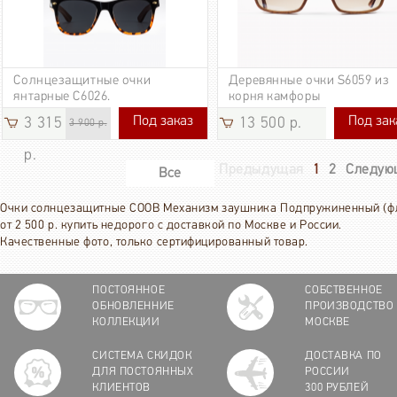
Солнцезащитные очки
Деревянные очки S6059 из
янтарные C6026.
корня камфоры
Под заказ
Под зак
3 315
13 500 р.
3 315 р.
13 500 р.
3 900 р.
р.
Предыдущая
1
2
Следую
Все
Очки солнцезащитные COOB Механизм заушника Подпружиненный (ф
от 2 500 р. купить недорого с доставкой по Москве и России.
Качественные фото, только сертифицированный товар.
ПОСТОЯННОЕ
СОБСТВЕННОЕ
ОБНОВЛЕННИЕ
ПРОИЗВОДСТВО
КОЛЛЕКЦИИ
МОСКВЕ
СИСТЕМА СКИДОК
ДОСТАВКА ПО
ДЛЯ ПОСТОЯННЫХ
РОССИИ
КЛИЕНТОВ
300 РУБЛЕЙ