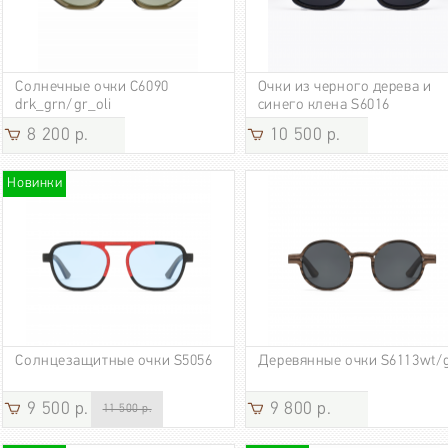
Солнечные очки С6090
Очки из черного дерева и
drk_grn/gr_oli
синего клена S6016
8 200 р.
10 500 р.
Новинки
Солнцезащитные очки S5056
Деревянные очки S6113wt/
9 500 р.
9 800 р.
11 500 р.