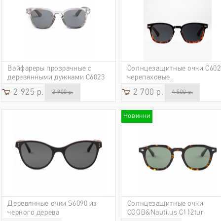
Вайфареры прозрачные с
Солнцезащитные очки C602
деревянными дужками C6023
черепаховые..
2 925 р.
2 700 р.
3 900 р.
4 500 р.
Новинки
Деревянные очки S6090 из
Солнцезащитные очки
черного дерева
COOB&Nautilus С112tur