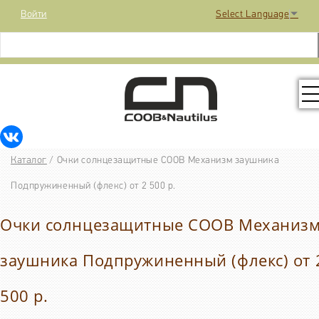
Войти
Select Language
▼
КОЛЛЕКЦИЯ
Каталог
/
Очки солнцезащитные COOB Механизм заушника
РАСПРОДАЖА
Подпружиненный (флекс) от 2 500 р.
Очки солнцезащитные COOB Механиз
КОНТАКТЫ
заушника Подпружиненный (флекс) от 
МЕДИА
500 р.