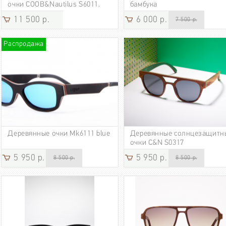
очки COOB&Nautilus S6011.
бамбука
11 500 р.
6 000 р.
7 500 р.
Распродажа
Деревянные очки Mk6111 blue
Деревянные солнцезащитн
очки C&N S0317
5 950 р.
5 950 р.
8 500 р.
8 500 р.