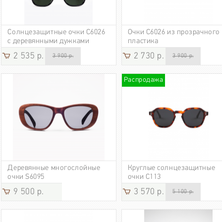
Солнцезащитные очки C6026
Очки C6026 из прозрачного
с деревянными дужками
пластика
2 535 р.
2 730 р.
3 900 р.
3 900 р.
Распродажа
Деревянные многослойные
Круглые солнцезащитные
очки S6095
очки C113
9 500 р.
3 570 р.
5 100 р.