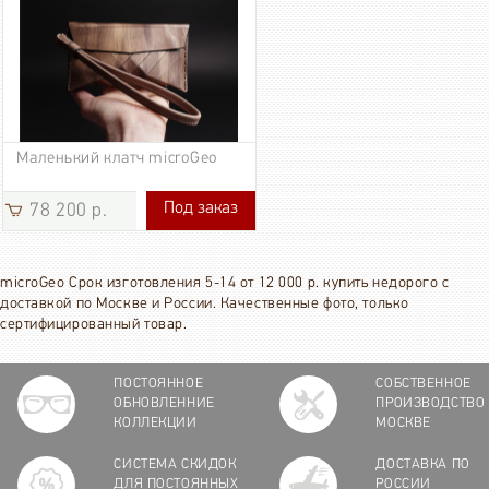
Маленький клатч microGeo
Под заказ
78 200 р.
78 200 р.
microGeo Срок изготовления 5-14 от 12 000 р. купить недорого с
доставкой по Москве и России. Качественные фото, только
сертифицированный товар.
ПОСТОЯННОЕ
СОБСТВЕННОЕ
ОБНОВЛЕННИЕ
ПРОИЗВОДСТВО
КОЛЛЕКЦИИ
МОСКВЕ
СИСТЕМА СКИДОК
ДОСТАВКА ПО
ДЛЯ ПОСТОЯННЫХ
РОССИИ