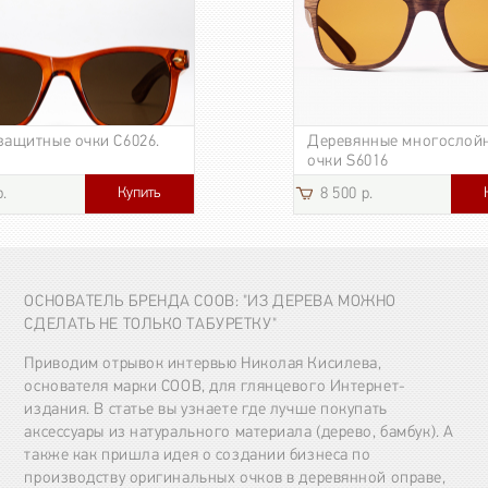
защитные очки C6026.
Деревянные многослой
очки S6016
Купить
р.
8 500 р.
3 185 р.
ОСНОВАТЕЛЬ БРЕНДА COOB: "ИЗ ДЕРЕВА МОЖНО
СДЕЛАТЬ НЕ ТОЛЬКО ТАБУРЕТКУ"
Приводим отрывок интервью Николая Кисилева,
основателя марки COOB, для глянцевого Интернет-
издания. В статье вы узнаете где лучше покупать
аксессуары из натурального материала (дерево, бамбук). А
также как пришла идея о создании бизнеса по
производству оригинальных очков в деревянной оправе,