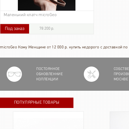
Маленький клатч microGeo
Под заказ
78 200 р.
78 200 р.
microGeo Кому Женщине от 12 000 р. купить недорого с доставкой по
ПОСТОЯННОЕ
СОБСТВ
ОБНОВЛЕННИЕ
ПРОИЗВ
КОЛЛЕКЦИИ
МОСКВЕ
ПОПУЛЯРНЫЕ ТОВАРЫ