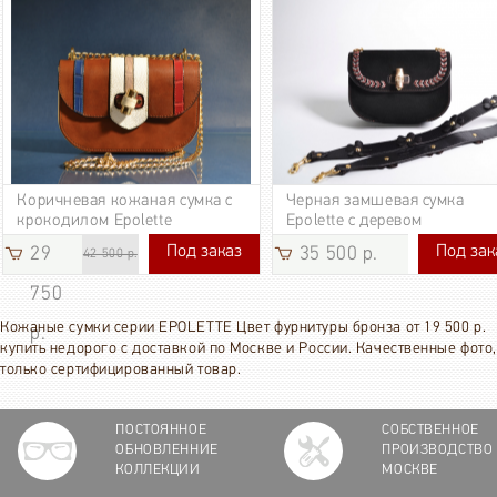
Коричневая кожаная сумка с
Черная замшевая сумка
крокодилом Epolette
Epolette с деревом
Под заказ
Под зак
29
35 500 р.
29 750 р.
35 500 р.
42 500 р.
750
Кожаные сумки серии EPOLETTE Цвет фурнитуры бронза от 19 500 р.
р.
купить недорого с доставкой по Москве и России. Качественные фото,
только сертифицированный товар.
ПОСТОЯННОЕ
СОБСТВЕННОЕ
ОБНОВЛЕННИЕ
ПРОИЗВОДСТВО
КОЛЛЕКЦИИ
МОСКВЕ