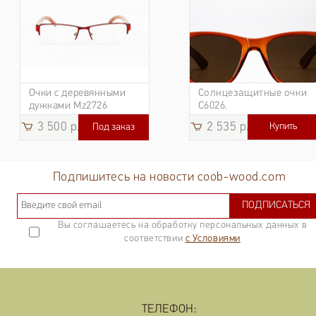
Очки с деревянными
Солнцезащитные очки
дужками Mz2726
C6026.
3 500 р.
2 535 р.
Купить
Под заказ
3 185
р.
Подпишитесь на новости coob-wood.com
ПОДПИСАТЬСЯ
Вы соглашаетесь на обработку персональных данных в
соответствии
с Условиями
ТЕЛЕФОН: