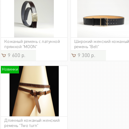
Кожаный ремень с латунной
Широкий женский кожаны
пряжкой "MOON"
ремень "Belt"
9 600 р.
9 300 р.
Новинки
Длинный кожаный женский
ремень "Two turn"