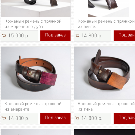
Кожаный ремень с пряжкой
Кожаный ремень с пряжкой
из морённого дуба
из венге.
Под заказ
Под зак
15 000 р.
14 800 р.
15 000 р.
14 800 р.
Кожаный ремень с пряжкой
Кожаный ремень с пряжкой
из амаранта
из тика
Под заказ
Под зак
14 800 р.
14 800 р.
14 800 р.
14 800 р.