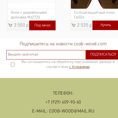
Очки с деревянными
Солнцезащитные очки
дужками Mz2726
C6026.
3 500 р.
2 535 р.
Купить
Под заказ
3 185
р.
Подпишитесь на новости coob-wood.com
ПОДПИСАТЬСЯ
Вы соглашаетесь на обработку персональных данных в
соответствии
с Условиями
ТЕЛЕФОН:
+7 (929) 609-90-60
E-MAIL: COOB-WOOD@MAIL.RU