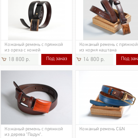
Кожаный ремень с пряжкой
Кожаный ремень с пряжкой
из ореха с кожей
из корня каштана
Под заказ
Под зак
18 800 р.
14 800 р.
18 800 р.
14 800 р.
Кожаный ремень с пряжкой
Кожаный ремень C&N
из дерева "Падук".