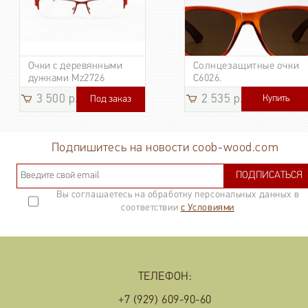
Очки с деревянными
Солнцезащитные очки
дужками Mz2726
C6026.
3 500 р.
2 535 р.
Купить
Под заказ
3 185
р.
Подпишитесь на новости coob-wood.com
ПОДПИСАТЬСЯ
Вы соглашаетесь на обработку персональных данных в
соответствии
с Условиями
ТЕЛЕФОН:
+7 (929) 609-90-60