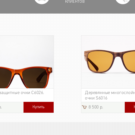
КЛИЕНТОВ
защитные очки C6026.
Деревянные многослой
очки S6016
Купить
р.
8 500 р.
3 185 р.