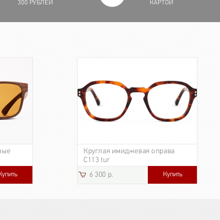
300 РУБЛЕЙ
КАРТОЙ
ные
Круглая имиджевая оправа
C113 tur
Купить
Купить
6 300 р.