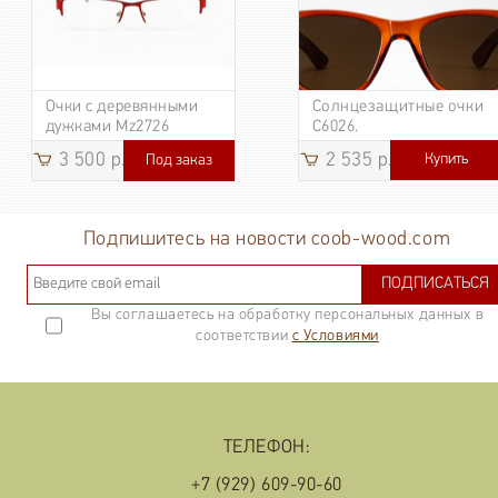
Очки с деревянными
Солнцезащитные очки
дужками Mz2726
C6026.
3 500 р.
2 535 р.
Купить
Под заказ
3 185
р.
Подпишитесь на новости coob-wood.com
ПОДПИСАТЬСЯ
Вы соглашаетесь на обработку персональных данных в
соответствии
с Условиями
ТЕЛЕФОН:
+7 (929) 609-90-60