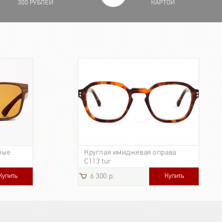
300 РУБЛЕЙ
КАРТОЙ
ные
Круглая имиджевая оправа
C113 tur
Купить
Купить
6 300 р.