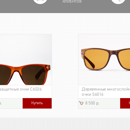
КЛИЕНТОВ
защитные очки C6026.
Деревянные многослой
очки S6016
Купить
р.
8 500 р.
3 185 р.