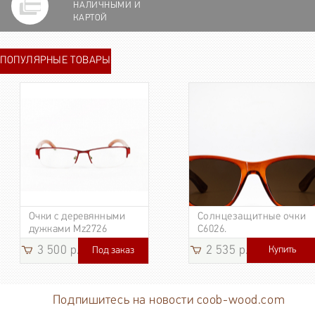
НАЛИЧНЫМИ И
КАРТОЙ
ПОПУЛЯРНЫЕ ТОВАРЫ
Очки с деревянными
Солнцезащитные очки
дужками Mz2726
C6026.
3 500 р.
2 535 р.
Купить
Под заказ
3 185
р.
Подпишитесь на новости coob-wood.com