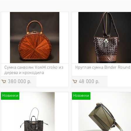
Сумка саквояж VoяЖ croko из
Круглая сумка Binder Round
дерева и крокодила
380 000 р.
48 000 р.
Новинки
Новинки