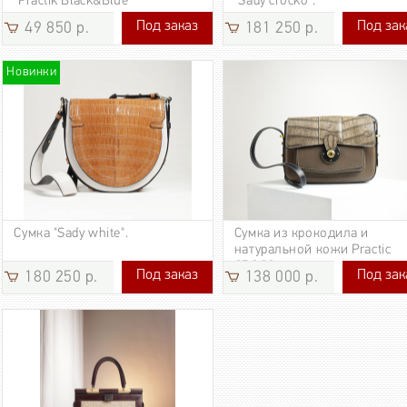
"Practik Black&Blue"
"Sady crocko".
Под заказ
Под зак
49 850 р.
181 250 р.
49 850 р.
181 250 р
Новинки
Сумка "Sady white".
Сумка из крокодила и
натуральной кожи Practic
CROCO.
Под заказ
Под зак
180 250 р.
138 000 р.
180 250 р.
138 000 р