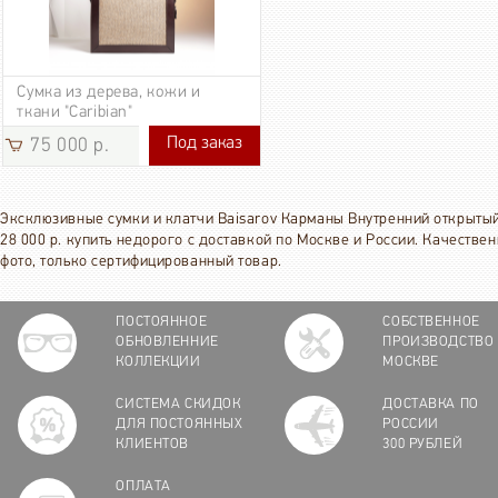
Сумка из дерева, кожи и
ткани "Caribian"
Под заказ
75 000 р.
75 000 р.
Эксклюзивные сумки и клатчи Baisarov Карманы Внутренний открытый
28 000 р. купить недорого с доставкой по Москве и России. Качестве
фото, только сертифицированный товар.
ПОСТОЯННОЕ
СОБСТВЕННОЕ
ОБНОВЛЕННИЕ
ПРОИЗВОДСТВО
КОЛЛЕКЦИИ
МОСКВЕ
СИСТЕМА СКИДОК
ДОСТАВКА ПО
ДЛЯ ПОСТОЯННЫХ
РОССИИ
КЛИЕНТОВ
300 РУБЛЕЙ
ОПЛАТА