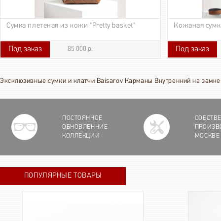
Сумка плетеная из кожи "Pretty basket"
Кожаная сумка
Под заказ
Под заказ
85 000 р.
85 000 р.
44 580 р.
Эксклюзивные сумки и клатчи Baisarov Карманы Внутренний на замке 
ПОСТОЯННОЕ
СОБСТВ
ОБНОВЛЕННИЕ
ПРОИЗВ
КОЛЛЕКЦИИ
МОСКВЕ
ПОПУЛЯРНЫЕ ТОВАРЫ