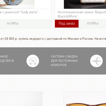
 с джинсой "Sady jeens".
Коллекционная сумка "Baguet
Black&White"
Под заказ
44 580 р.
63 000 р.
63 000 р.
от 28 000 р. купить недорого с доставкой по Москве и России. Качес
ЕННОЕ
СИСТЕМА СКИДОК
ОДСТВО В
ДЛЯ ПОСТОЯННЫХ
КЛИЕНТОВ