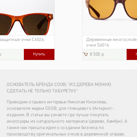
защитные очки C6026.
Деревянные многослой
очки S6016
Купить
р.
8 500 р.
3 185 р.
ОСНОВАТЕЛЬ БРЕНДА COOB: "ИЗ ДЕРЕВА МОЖНО
СДЕЛАТЬ НЕ ТОЛЬКО ТАБУРЕТКУ"
Приводим отрывок интервью Николая Кисилева,
основателя марки COOB, для глянцевого Интернет-
издания. В статье вы узнаете где лучше покупать
аксессуары из натурального материала (дерево, бамбук). А
также как пришла идея о создании бизнеса по
производству оригинальных очков в деревянной оправе,