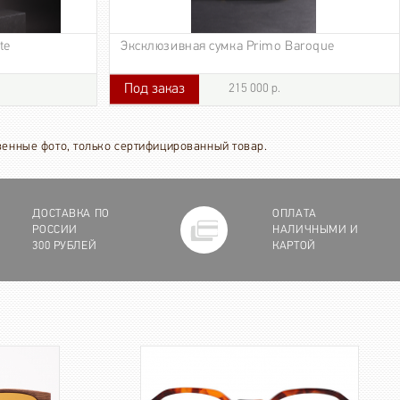
te
Эксклюзивная сумка Primo Baroque
Под заказ
215 000 р.
215 000 р.
твенные фото, только сертифицированный товар.
ДОСТАВКА ПО
ОПЛАТА
РОССИИ
НАЛИЧНЫМИ И
300 РУБЛЕЙ
КАРТОЙ