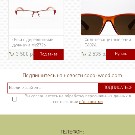
Очки с деревянными
Солнцезащитные очки
дужками Mz2726
C6026.
3 500 р.
2 535 р.
Купить
Под заказ
3 185
р.
Подпишитесь на новости coob-wood.com
ПОДПИСАТЬСЯ
Вы соглашаетесь на обработку персональных данных в
соответствии
с Условиями
ТЕЛЕФОН: