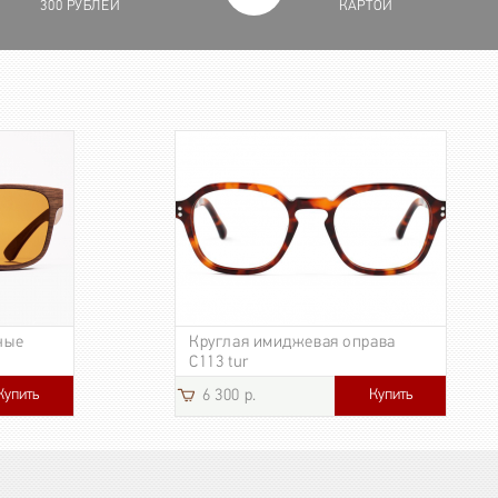
300 РУБЛЕЙ
КАРТОЙ
ные
Круглая имиджевая оправа
C113 tur
Купить
Купить
6 300 р.