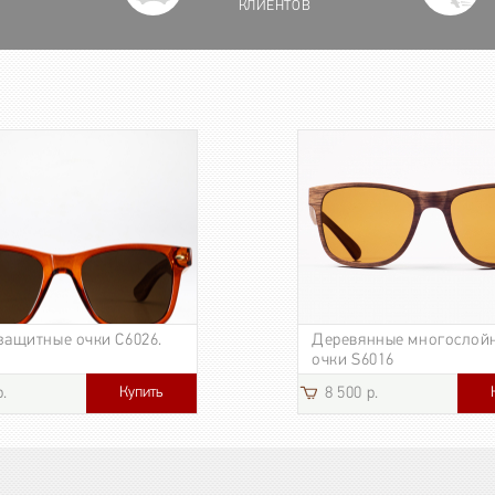
КЛИЕНТОВ
защитные очки C6026.
Деревянные многослой
очки S6016
Купить
р.
8 500 р.
3 185 р.