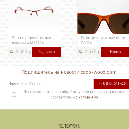
Очки с деревянными
Солнцезащитные очки
дужками Mz2726
C6026.
3 500 р.
2 535 р.
Купить
Под заказ
3 185
р.
Подпишитесь на новости coob-wood.com
ПОДПИСАТЬСЯ
Вы соглашаетесь на обработку персональных данных в
соответствии
с Условиями
ТЕЛЕФОН: