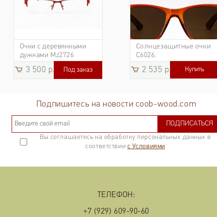
Очки с деревянными
Солнцезащитные очки
дужками Mz2726
C6026.
3 500 р.
2 535 р.
Купить
Под заказ
3 185
р.
Подпишитесь на новости coob-wood.com
ПОДПИСАТЬСЯ
Вы соглашаетесь на обработку персональных данных в
соответствии
с Условиями
ТЕЛЕФОН:
+7 (929) 609-90-60