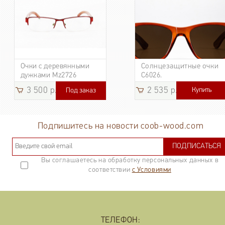
Очки с деревянными
Солнцезащитные очки
дужками Mz2726
C6026.
3 500 р.
2 535 р.
Купить
Под заказ
3 185
р.
Подпишитесь на новости coob-wood.com
ПОДПИСАТЬСЯ
Вы соглашаетесь на обработку персональных данных в
соответствии
с Условиями
ТЕЛЕФОН: